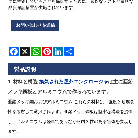
準に準拠していることを保証するために、厳格なテストと厳格な
品質保証措置が実施されています。
お問い合わせを送信
Facebook
X
WhatsApp
Pinterest
LinkedIn
Share
製品説明
1. 材料と構造:
換気された屋外エンクロージャ
は主に亜鉛
メッキ鋼板とアルミニウムで作られています。
亜鉛メッキ鋼およびアルミニウム:
これらの材料は、強度と耐腐食
性を考慮して選択されます。亜鉛メッキ鋼板は堅牢な構造を提供
し、アルミニウムは軽量でありながら耐久性のある筐体を実現し
ます。