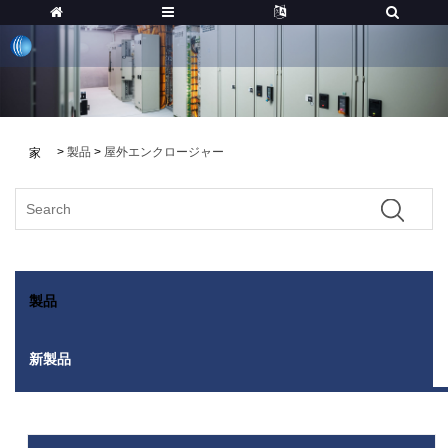
>
製品
>
屋外エンクロージャー
家
製品
新製品