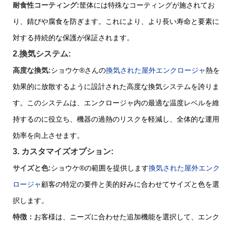
耐食性コーティング:
筐体には特殊なコーティングが施されてお
り、錆びや腐食を防ぎます。これにより、より長い寿命と要素に
対する持続的な保護が保証されます。
2.換気システム:
高度な換気:
ショウケ
®
さんの
換気された屋外エンクロージャ
熱を
効果的に放散するように設計された高度な換気システムを誇りま
す。このシステムは、エンクロージャ内の最適な温度レベルを維
持するのに役立ち、機器の過熱のリスクを軽減し、全体的な運用
効率を向上させます。
3. カスタマイズオプション:
サイズと色:
ショウケ
®
の範囲を提供します
換気された屋外エンク
ロージャ
顧客の特​​定の要件と美的好みに合わせてサイズと色を選
択します。
特徴：
お客様は、ニーズに合わせた追加機能を選択して、エンク