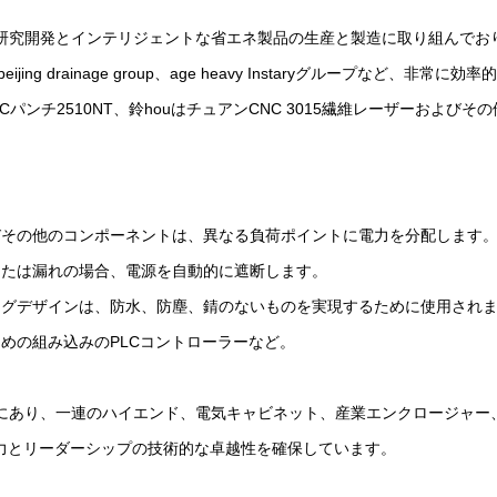
tdは、新製品の研究開発とインテリジェントな省エネ製品の生産と製造に取り組んでおり、ABB
ainge Group、beijing drainage group、age heavy Insta
パンチ2510NT、鈴houはチュアンCNC 3015繊維レーザーおよ
その他のコンポーネントは、異なる負荷ポイントに電力を分配します。 ‌
は漏れの場合、電源を自動的に遮断します。 ‌‌
ザインは、防水、防塵、錆のないものを実現するために使用されます（IP2
めの組み込みのPLCコントローラーなど。
Co.、Ltdは製造の分野にあり、一連のハイエンド、電気キャビネット、産業エン
力とリーダーシップの技術的な卓越性を確保しています。