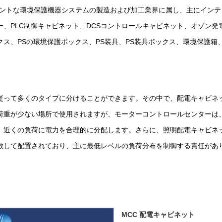
ントな環境保護機器システムの製造および加工業界に属し、主にインテ
、PLC制御キャビネット、DCSコントロールキャビネット、オゾン
ス、PSの環境保護ボックス、PS装具、PS装具ボックス、環境保護箱
従って多くのタイプに分けることができます。その中で、配電キャビネ
荷重が少ない場所で使用されますが、モーターコントロールセンターは
、近くの負荷に電力を合理的に分配します。さらに、照明配電キャビネ
散して配置されており、主に最低レベルの負荷分布を制御する責任があ
MCC 配電キャビネット