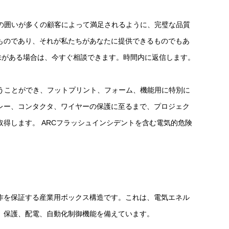
の囲いが多くの顧客によって満足されるように、完璧な品質
Live
ものであり、それが私たちがあなたに提供できるものでもあ
vicesに興味がある場合は、今すぐ相談できます。時間内に返信します。
うことができ、フットプリント、フォーム、機能用に特別に
レー、コンタクタ、ワイヤーの保護に至るまで、プロジェク
得します。 ARCフラッシュインシデントを含む電気的危険
作を保証する産業用ボックス構造です。これは、電気エネル
、保護、配電、自動化制御機能を備えています。