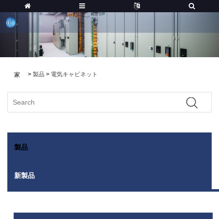
>
製品
>
電気キャビネット
家
製品
新製品