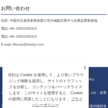
お問い合わせ
住所: 中国河北省淮来県張家口市沙城鎮京西中小企業起業家基地
電話:
+86-15832266315
電話:
+86-15832266315
E-mail:
Wendy@hbskyt.com
X
当社は Cookie を使用して、より良いブラウ
リンク
|
Sitemap
|
RSS
|
XML
|
Privacy Policy
ジング体験を提供し、サイトのトラフィッ
クを分析し、コンテンツをパーソナライズ
Copyright © 2022 Hebei Shouke Yuantuo Technology Co., Ltd. - 産業
します。このサイトを使用すると、Cookie
の使用に同意したことになります。
プライ
バシーポリシー
用コンソール、配電ボックス、IT ラックキャビネット - 全著作権所有