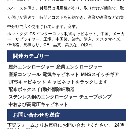
スペースを備え、付属品は汎用性があり、取り付けが簡単で、取
り付けが迅速で、時間とコストを節約でき、産業や産業などの集
中分野で広く使用されています。商業。
ホットタグ: TS インターロック制御キャビネット、中国、メーカ
ー、サプライヤー、工場、中国製、卸売、購入、カスタマイズ、
低価格、見積もり、CE、品質、高度な、耐久性
関連カテゴリー
屋外エンクロージャー
産業エンクロージャー
産業コンソール
電気キャビネット
MNSスイッチギア
UPSキャビネット
キャビネットをラックします
配布ボックス
自動外部除細動器
ステンレス鋼のエンクロージャー
チューブポンプ
中および高電圧キャビネット
お問い合わせを送信
下記フォームよりお気軽にお問い合わせください。 24時