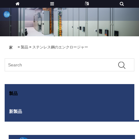
>
製品
>
ステンレス鋼のエンクロージャー
家
製品
新製品