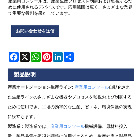
産業用コンソールは、産業生産プロセスを制御および監視するた
めに使用されるデバイスです。応用範囲は広く、さまざまな業界
で重要な役割を果たしています。
お問い合わせを送信
Facebook
X
WhatsApp
Pinterest
LinkedIn
Share
製品説明
産業オートメーション生産ライン:
産業用コンソール
自動化され
た生産ラインのさまざまな機器やプロセスを監視および制御する
ために使用でき、工場の効率的な生産、省エネ、環境保護の実現
に役立ちます。
製造業：
製造業では、
産業用コンソール
機械設備、原材料投入
量、製品品質の監視と調整に使用できるため、生産効率と製品品