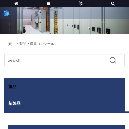
>
製品
>
産業コンソール
家
製品
新製品