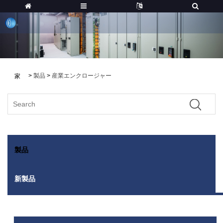
>
製品
>
産業エンクロージャー
家
製品
新製品