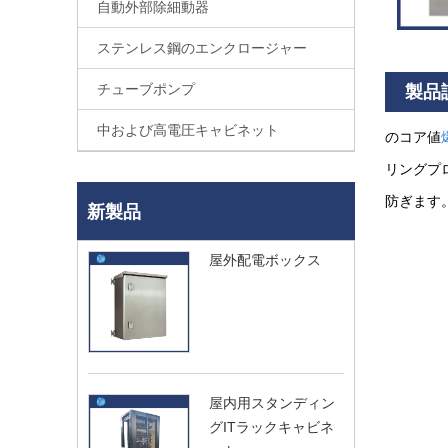
自動外部除細動器
ステンレス鋼のエンクロージャー
チューブポンプ
製品
中および高電圧キャビネット
のコア値
リングプ
防ぎます
新製品
屋外配電ボックス
屋内用スタンディン
グITラックキャビネ