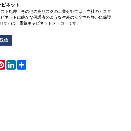
ャビネット
ダスト処理、その他の高リスクの工業分野では、当社のカスタ
Live
ャビネットは静かな保護者のような生産の安全性を静かに保護
KYT®）は、電気キャビネットメーカーです。
送信
atsApp
Pinterest
LinkedIn
Share