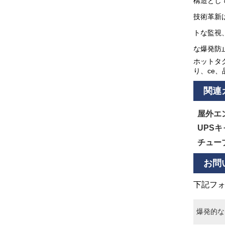
構造とし
技術革新
トな監視
な爆発防
ホットタ
り、ce
関連
屋外エ
UPS
チュー
お問
下記フォ