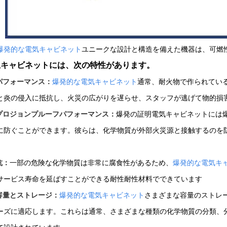
爆発的な電気キャビネット
ユニークな設計と構造を備えた機器は、可燃
止キャビネットには、次の特性があります。
のパフォーマンス：
爆発的な電気キャビネット
通常、耐火物で作られてい
と炎の侵入に抵抗し、火災の広がりを遅らせ、スタッフが逃げて物的損
スプロジョンプルーフパフォーマンス：
爆発の証明電気キャビネットには
に防ぐことができます。彼らは、化学物質が外部火災源と接触するのを
抗：
一部の危険な化学物質は非常に腐食性があるため、
爆発的な電気キ
サービス寿命を延ばすことができる耐性耐性材料でできています
な容量とストレージ：
爆発的な電気キャビネット
さまざまな容量のストレ
ーズに適応します。これらは通常、さまざまな種類の化学物質の分類、