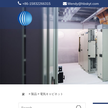
+86-15832266315
Wendy@hbskyt.com
家
>
製品
>
電気キャビネット
家