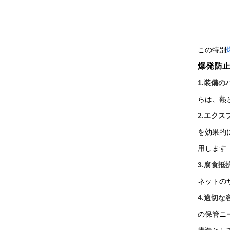
この特別
爆発防
1.装備
らは、熱
2.エク
を効果的
用します
3.腐食抵
ネットの
4.適切
の保管ニ