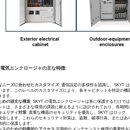
 の電気エンクロージャの主な特徴:
なニーズに合わせたカスタマイズ
:
通信設定の多様性を認識し、SKYT
います。このレベルのカスタマイズにより、各キャビネットを特定の機
きます。
ための頑丈な構造
:
SKYT の電気エンクロージャは単に保護するだけ
ットは、さまざまな環境の課題に耐えるように設計されており、長期間
キュリティ対策
: 貴重な機器のセキュリティを優先し、SKYT はロッ
統合します。これらのセキュリティ対策は、盗難、破壊行為、またはあ
括的に保護します。
ンスのための効率的なアクセス
:
定期的なメンテナンスと修理の重要性を認