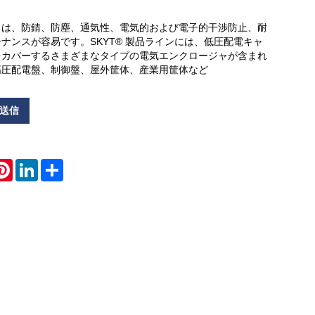
ャは、防錆、防塵、通気性、電気的および電子的干渉防止、耐
Live
ナンスが容易です。SKYT® 製品ラインには、低圧配電キャ
をカバーするさまざまなタイプの電気エンクロージャが含まれ
高圧配電盤、制御盤、屋外筐体、産業用筐体など
送信
atsApp
Pinterest
LinkedIn
Share