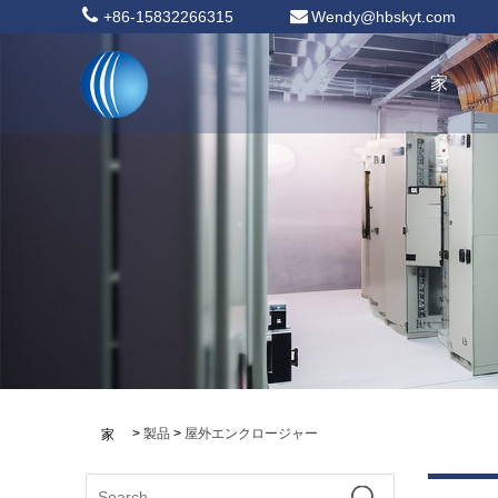
+86-15832266315
Wendy@hbskyt.com
家
>
製品
>
屋外エンクロージャー
家