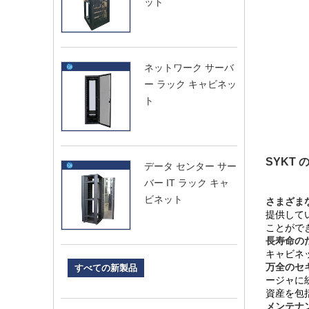
ット
ネットワーク サーバ
ー ラック キャビネッ
ト
SYKT
データ センター サー
バー IT ラック キャ
ビネット
さまざま
提供して
ことがで
長寿命の
キャビネ
万全のセ
すべての新製品
ージャに
資産を包
メンテナ