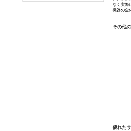
なく実際
機器の全
その他
優れた