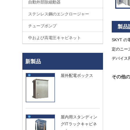
自動外部除細動器
ステンレス鋼のエンクロージャー
チューブポンプ
製品
中および高電圧キャビネット
SKYT
定のニー
デバイス
新製品
屋外配電ボックス
その他
屋内用スタンディン
グITラックキャビネ